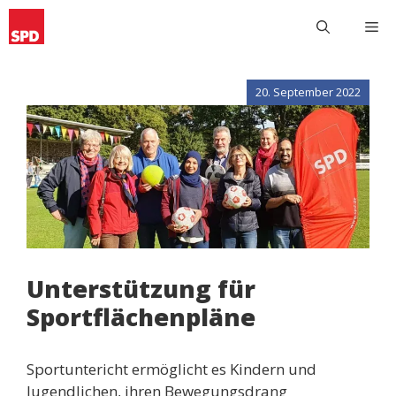
Zum
M
Inhalt
springen
20. September 2022
Unterstützung für
Sportflächenpläne
Sportuntericht ermöglicht es Kindern und
Jugendlichen, ihren Bewegungsdrang