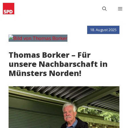
Zum
M
Inhalt
springen
18. August 2025
Thomas Borker – Für
unsere Nachbarschaft in
Münsters Norden!